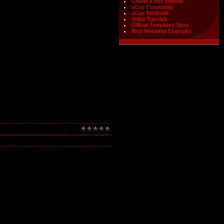
Create a free website
uCoz Community
uCoz Textbook
Video Tutorials
Official Templates Store
Best Websites Examples