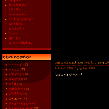
მანქანები
თამაშებიები
საბავშო
მოგზაურობა
მოდა და გოგოები
რეცეპტები
ტელევიზია
რადიო
ფორუმი
დაგვეკონტაქტეთ
სექციის კატეგორიები
კატეგორია
:
კომედია
|
დაამატა
:
giorgi106
ანიმაციური
[0]
ნანახია
:
1316
|
რეიტინგი
:
0.0
/
0
ბოევიკი
[46]
ბიოგრაფია
სულ კომენტარები
:
0
[4]
დეტექტივი
[9]
დრამა
[91]
ისტორიული
[0]
კრიმინალი
[32]
კომედია
[130]
მძაფრ-სიუჟეტიანი
[21]
სათავგადასავლო
[32]